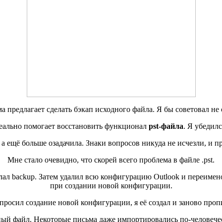
 предлагает сделать бэкап исходного файла. Я бы советовал не 
еально помогает восстановить функционал
pst-файла
. Я убедил
, а ещё больше озадачила. Знаки вопросов никуда не исчезли, и
Мне стало очевидно, что скорей всего проблема в файле .pst.
 backup. Затем удалил всю конфигурацию Outlook и переименова
при создании новой конфигурации.
апросил создание новой конфигурации, я её создал и заново проп
ный файл. Некоторые письма даже импортировались по-человеческ