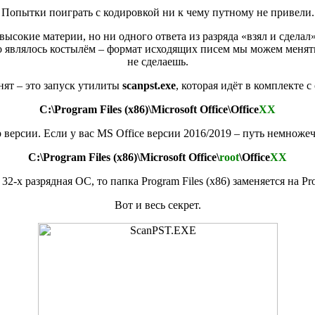
Попытки поиграть с кодировкой ни к чему путному не привели.
окие материи, но ни одного ответа из разряда «взял и сделал» 
 являлось костылём – формат исходящих писем мы можем менять, 
не сделаешь.
ят – это запуск утилиты
scanpst.exe
, которая идёт в комплекте 
C:\Program Files (x86)\Microsoft Office\Office
ХХ
 версии. Если у вас MS Office версии 2016/2019 – путь немноже
C:\Program Files (x86)\Microsoft Office\
root
\Office
XX
 32-х разрядная ОС, то папка Program Files (x86) заменяется на Pro
Вот и весь секрет.