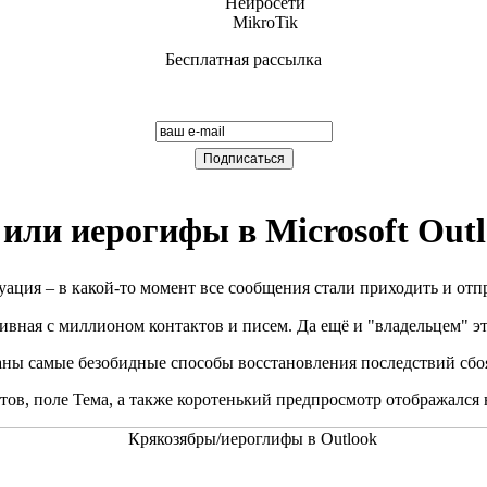
Нейросети
MikroTik
Бесплатная рассылка
Обучение работе на ПК для всех от
компании Компьютерная Эра
Подписаться письмом
или иерогифы в Microsoft Outl
ситуация – в какой-то момент все сообщения стали приходит
ивная с миллионом контактов и писем. Да ещё и "владельцем" э
ны самые безобидные способы восстановления последствий сбоя
ктов, поле Тема, а также коротенький предпросмотр отображался