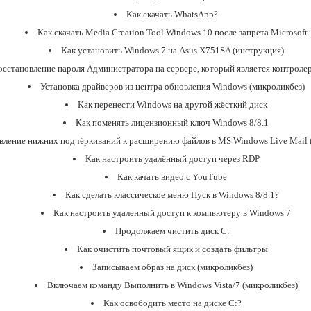
Как скачать WhatsApp?
Как скачать Media Creation Tool Windows 10 после запрета Microsoft
Как установить Windows 7 на Asus X751SA (инструкция)
сстановление пароля Администратора на сервере, который является контроле
Установка драйверов из центра обновления Windows (микроликбез)
Как перенести Windows на другой жёсткий диск
Как поменять лицензионный ключ Windows 8/8.1
вление нижних подчёркиваний к расширению файлов в MS Windows Live Mail 
Как настроить удалённый доступ через RDP
Как качать видео с YouTube
Как сделать классическое меню Пуск в Windows 8/8.1?
Как настроить удаленный доступ к компьютеру в Windows 7
Продолжаем чистить диск С:
Как очистить почтовый ящик и создать фильтры
Записываем образ на диск (микроликбез)
Включаем команду Выполнить в Windows Vista/7 (микроликбез)
Как освободить место на диске C:?