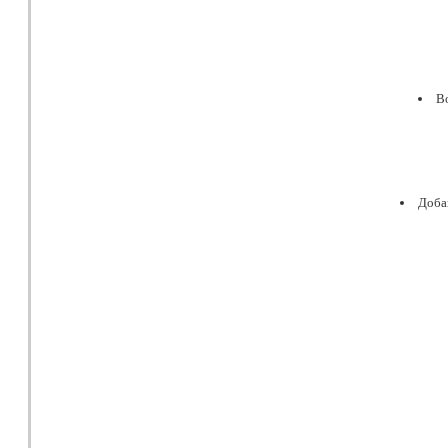
Во
Доба