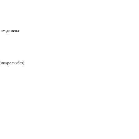
ром домена
(микроликбез)