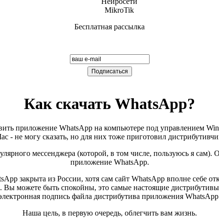
Нейросети
MikroTik
Бесплатная рассылка
Обучение работе на ПК для всех от
компании Компьютерная Эра
Подписаться письмом
Как скачать WhatsApp?
вить приложение WhatsApp на компьютере под управлением Win
ac - не могу сказать, но для них тоже приготовил дистрибутивчи
лярного мессенджера (которой, в том числе, пользуюсь я сам).
приложение WhatsApp.
pp закрыта из России, хотя сам сайт WhatsApp вполне себе откр
та. Вы можете быть спокойны, это самые настоящие дистрибутивы
электронная подпись файла дистрибутива приложения WhatsApp
Наша цель, в первую очередь, облегчить вам жизнь.