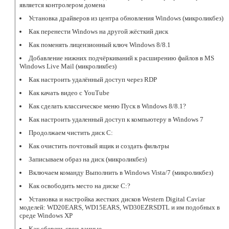
является контролером домена
Установка драйверов из центра обновления Windows (микроликбез)
Как перенести Windows на другой жёсткий диск
Как поменять лицензионный ключ Windows 8/8.1
Добавление нижних подчёркиваний к расширению файлов в MS
Windows Live Mail (микроликбез)
Как настроить удалённый доступ через RDP
Как качать видео с YouTube
Как сделать классическое меню Пуск в Windows 8/8.1?
Как настроить удаленный доступ к компьютеру в Windows 7
Продолжаем чистить диск С:
Как очистить почтовый ящик и создать фильтры
Записываем образ на диск (микроликбез)
Включаем команду Выполнить в Windows Vista/7 (микроликбез)
Как освободить место на диске C:?
Установка и настройка жестких дисков Western Digital Caviar
моделей: WD20EARS, WD15EARS, WD30EZRSDTL и им подобных в
среде Windows XP
Как сберечь свои данные