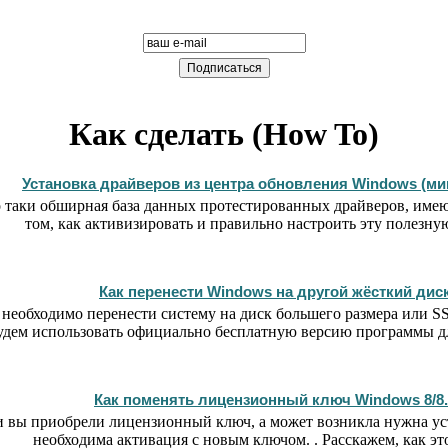
компании Компьютерная Эра
Подписаться письмом
Как сделать (How To)
Установка драйверов из центра обновления Windows (ми
о таки обширная база данных протестированных драйверов, им
том, как активизировать и правильно настроить эту полезн
Как перенести Windows на другой жёсткий дис
 необходимо перенести систему на диск большего размера или S
будем использовать официально бесплатную версию программы д
Как поменять лицензионный ключ Windows 8/8.
 вы приобрели лицензионный ключ, а может возникла нужна уста
необходима активация с новым ключом. . Расскажем, как это