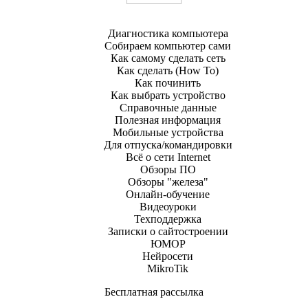
Работа с сайтами
Диагностика компьютера
Собираем компьютер сами
Как самому сделать сеть
Как сделать (How To)
Как починить
Как выбрать устройство
Справочные данные
Полезная информация
Мобильные устройства
Для отпуска/командировки
Всё о сети Internet
Обзоры ПО
Обзоры "железа"
Онлайн-обучение
Видеоуроки
Техподдержка
Записки о сайтостроении
ЮМОР
Нейросети
MikroTik
Бесплатная рассылка
Обучение работе на ПК для всех от